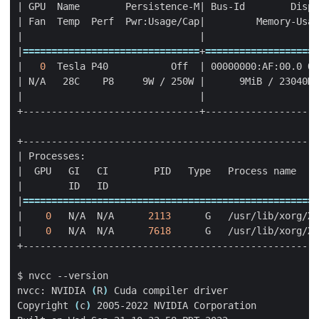
|
 GPU  Name        Persistence-M
|
 Bus-Id        Disp.
|
 Fan  Temp  Perf  Pwr:Usage/Cap
|
         Memory-Usag
|
|
|
===============================
+
====================
|
0
  Tesla P40           Off  
|
 00000000:AF:00.0 Of
|
 N/A   28C    P8     9W / 250W 
|
      9MiB / 23040Mi
|
|
|
 Processes:                                         
|
  GPU   GI   CI        PID   Type   Process name    
|
        ID   ID                                     
|
====================================================
|
0
   N/A  N/A      
2113
      G   /usr/lib/xorg/Xo
|
0
   N/A  N/A      
7618
      G   /usr/lib/xorg/Xo
nvcc: NVIDIA 
(
R
)
Copyright 
(
c
)