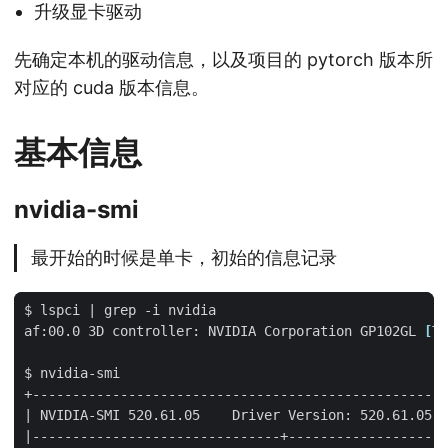
升级显卡驱动
先确定本机的驱动信息，以及项目的 pytorch 版本所
对应的 cuda 版本信息。
基本信息
nvidia-smi
最开始的时候是单卡，初始的信息记录
$ lspci 
|
af:00.0 3D controller: NVIDIA Corporation GP102GL 
[
Te
|
 NVIDIA-SMI 520.61.05    Driver Version: 520.61.05  
|