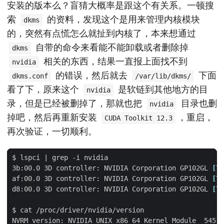
安装的版本么？盲猜大概率是跟这个有关系。一顿搜
索
的资料，发现这个是用来管理内核模块
dkms
的，突然有点慌怎么就扯到内核了，本来想通过
自带的命令来看能不能卸载或者删除掉
dkms
相关的东西，结果一直报上面找不到
nvidia
的错误，然后就去
下面
dkms.conf
/var/lib/dkms/
看了下，原来这个
是软链到其他地方的目
nvidia
录，但是已经被删掉了，那就也把
目录也删
nvidia
掉吧，然后再重新安装
，重启，
CUDA Toolkit 12.3
再次验证，一切顺利。
$ lspci 
|
3b:00.0 3D controller: NVIDIA Corporation GP102GL 
[
Te
af:00.0 3D controller: NVIDIA Corporation GP102GL 
[
Te
d8:00.0 3D controller: NVIDIA Corporation GP102GL 
[
Te
NVRM version: NVIDIA UNIX x86_64 Kernel Module  545.2