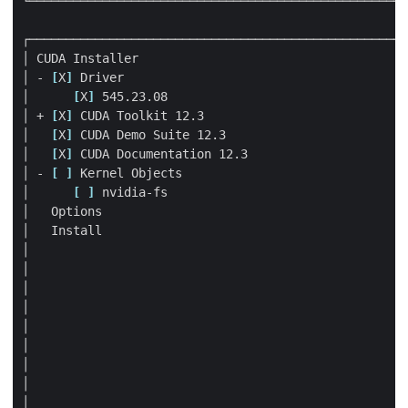
│ - 
[
X
]
│      
[
X
]
│ + 
[
X
]
│   
[
X
]
│   
[
X
]
│ - 
[
]
│      
[
]