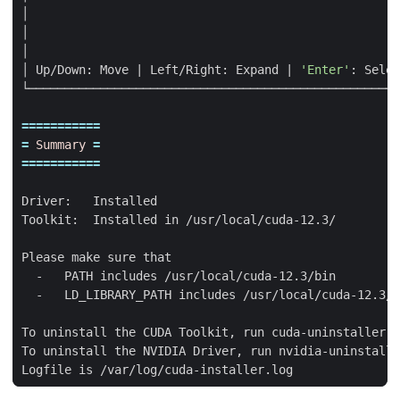
│ Up/Down: Move 
|
 Left/Right: Expand 
|
'Enter'
: Selec
===========
=
Summary
=
===========