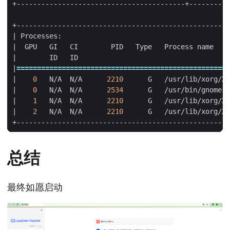
|
 Processes:                                         
|
  GPU   GI   CI        PID   Type   Process name    
|
        ID   ID                                     
|
====================================================
|
0
   N/A  N/A      
2210
      G   /usr/lib/xorg/Xo
|
0
   N/A  N/A      
2534
      G   /usr/bin/gnome-s
|
1
   N/A  N/A      
2210
      G   /usr/lib/xorg/Xo
|
2
   N/A  N/A      
2210
      G   /usr/lib/xorg/Xo
总结
最终如愿启动