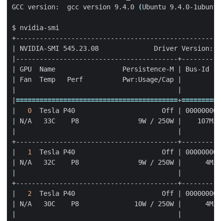
GCC version:  gcc version 9.4.0 
(
Ubuntu 9.4.0-1ubuntu
|
 NVIDIA-SMI 545.23.08              Driver Version: 5
|
|
 GPU  Name                 Persistence-M 
|
 Bus-Id   
|
 Fan  Temp   Perf          Pwr:Usage/Cap 
|
         M
|
|
|
=========================================
+
==========
|
0
  Tesla P40                      Off 
|
 00000000:
|
 N/A   33C    P8               9W / 250W 
|
    107MiB
|
|
|
1
  Tesla P40                      Off 
|
 00000000:
|
 N/A   32C    P8               9W / 250W 
|
      4MiB
|
|
|
2
  Tesla P40                      Off 
|
 00000000:
|
 N/A   30C    P8              10W / 250W 
|
      4MiB
|
|