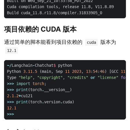
项目依赖的 CUDA 版本
通过简单的脚本能看到项目依赖的
版本为
cuda
12.1
~/
Langchain
-
Chatchat
$
python
Python
3.11.5
(
main
,
Sep
11
2023
,
13
:
54
:
46
)
[
GCC
11.2
Type
"help"
,
"copyright"
,
"credits"
or
"license"
for
>>>
import
torch
;
>>>
print
(
torch
.
__version__
)
2.1.2
+
cu121
>>>
print
(
torch
.
version
.
cuda
)
12.1
>>>